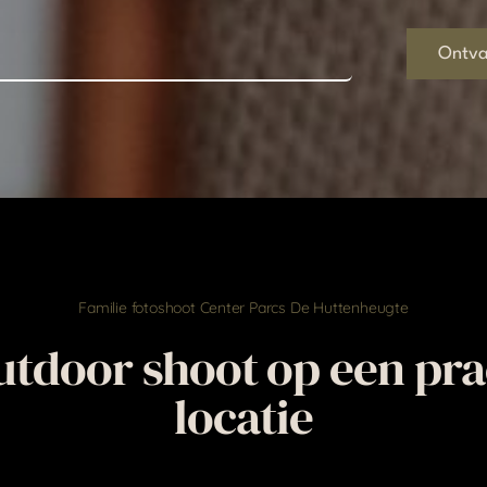
Ontva
Familie fotoshoot Center Parcs De Huttenheugte
utdoor shoot op een pra
locatie