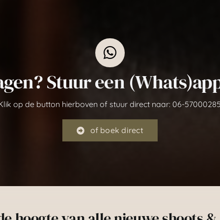
agen? Stuur een (Whats)app
Klik op de button hierboven of stuur direct naar: 06-57000285
of boek direct
 de hoogte van alle nieuwe shoots 