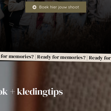
Boek hier jouw shoot
ries? | Ready for memories? | Ready for memori
k + kledingtips