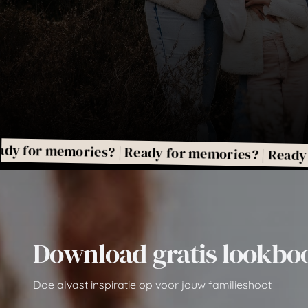
emories? | Ready for memories? | Ready for memo
Download gratis lookboo
Doe alvast inspiratie op voor jouw familieshoot