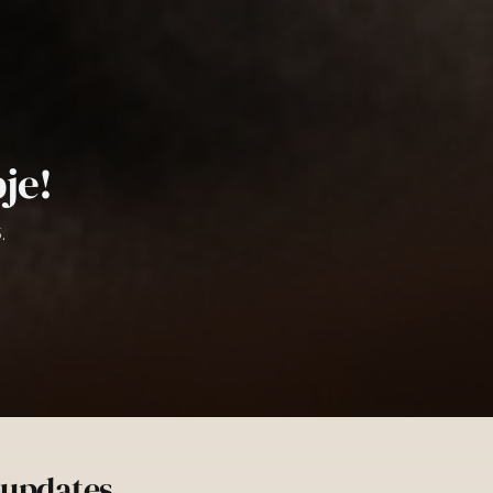
je!
.
& updates