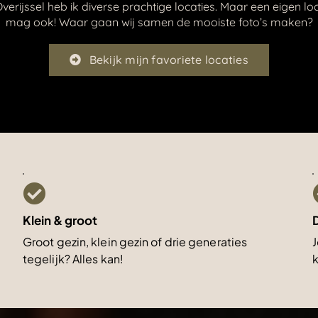
verijssel heb ik diverse prachtige locaties. Maar een eigen l
mag ook! Waar gaan wij samen de mooiste foto’s maken?
Bekijk mijn favoriete locaties
Klein & groot
D
Groot gezin, klein gezin of drie generaties
J
tegelijk? Alles kan!
k