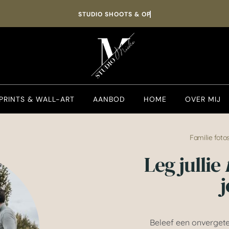
Familie shoot in het weekend boeken? Wees er tijdig bij!
PRINTS & WALL-ART
AANBOD
HOME
OVER MIJ
Familie fot
Leg jullie
j
Beleef een onvergetel