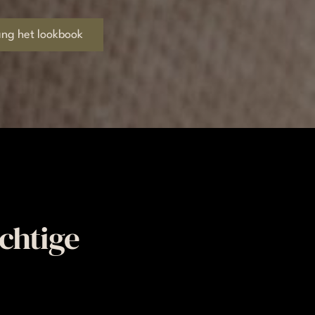
ng het lookbook
chtige