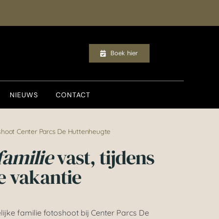
Boek hier
NIEUWS
CONTACT
oshoot Center Parcs De Huttenheugte
familie
vast, tijdens
e vakantie
ijke familie fotoshoot bij Center Parcs De