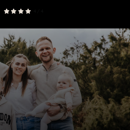
4
/
4