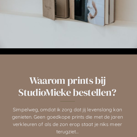
Waarom prints bij
StudioMieke bestellen?
Simpelweg, omdat ik zorg dat jij levenslang kan
genieten. Geen goedkope prints die met de jaren
verkleuren of als de zon erop staat je niks meer
terugziet…