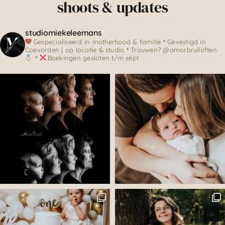
shoots & updates
studiomiekeleemans
Gespecialiseerd in motherhood & familie
❛ Gevestigd in
Coevorden | op locatie & studio
❛ Trouwen? @amorbruiloften
❛
Boekingen gesloten t/m sept