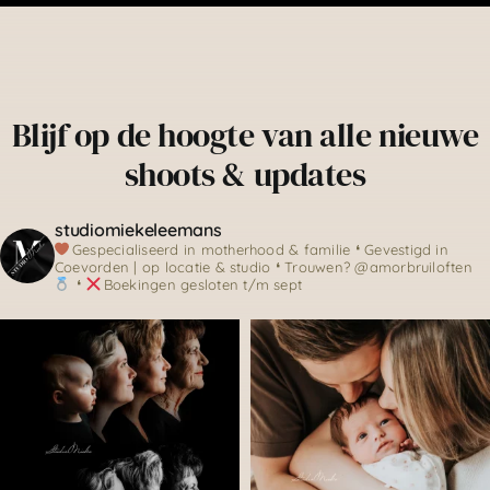
Blijf op de hoogte van alle nieuwe
shoots & updates
studiomiekeleemans
Gespecialiseerd in motherhood & familie
❛ Gevestigd in
Coevorden | op locatie & studio
❛ Trouwen? @amorbruiloften
❛
Boekingen gesloten t/m sept