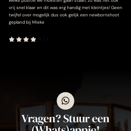
welke positie we moesten gaan staan, zo was het ook
vrij snel klaar en dit was erg handig met kleintjes! Geen
twijfel over mogelijk dus ook gelijk een newbornshoot
gepland bij Mieke
4
/
4
Vragen? Stuur een
(Whats)appje!