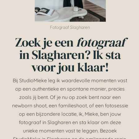
HOME
OVER MIJ
Fotograaf Slagharen
Zoek je een
fotograaf
NIEUWS
in Slagharen? Ik sta
voor jou klaar!
CONTACT
Bij StudioMieke leg ik waardevolle momenten vast
op een authentieke en spontane manier, precies
zoals jij bent. Of je nu op zoek bent naar een
newborn shoot, een familieshoot, of een fotosessie
op een bijzondere locatie, ik, Mieke, ben jouw
fotograaf in Slagharen en sta klaar om deze
unieke momenten vast te leggen. Bezoek
StudioMieke in Slagharen en de omliggende regio,