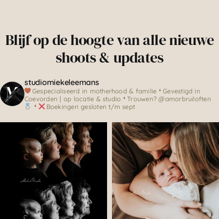
Blijf op de hoogte van alle nieuwe
shoots & updates
studiomiekeleemans
Gespecialiseerd in motherhood & familie
❛ Gevestigd in
Coevorden | op locatie & studio
❛ Trouwen? @amorbruiloften
❛
Boekingen gesloten t/m sept