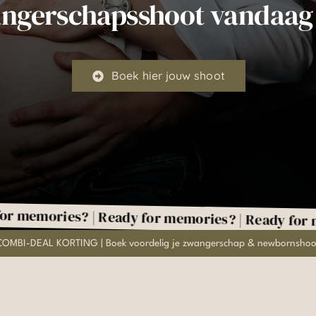
ngerschapsshoot vandaag
Boek hier jouw shoot
ries? | Ready for memories? | Ready for memorie
COMBI-DEAL KORTING | Boek voordelig je zwangerschap & newbornshoo