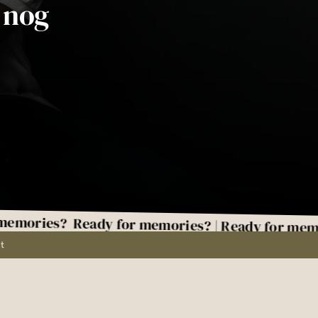
 nog
s?
Ready for memories? | Ready for memories? | 
t