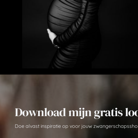
Download mijn gratis l
Doe alvast inspiratie op voor jouw zwangerschapssho