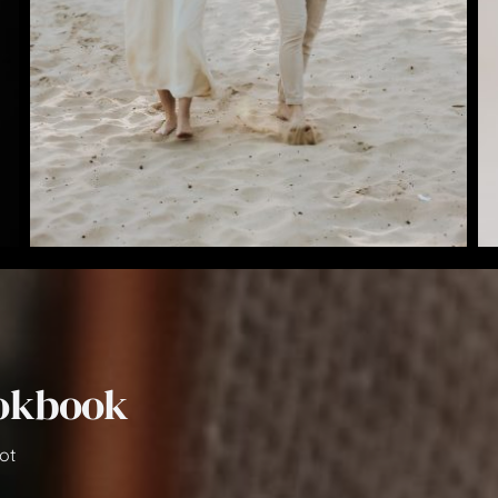
ookbook
ot