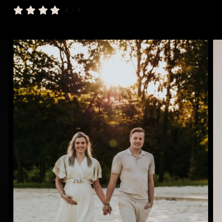
4
/
4