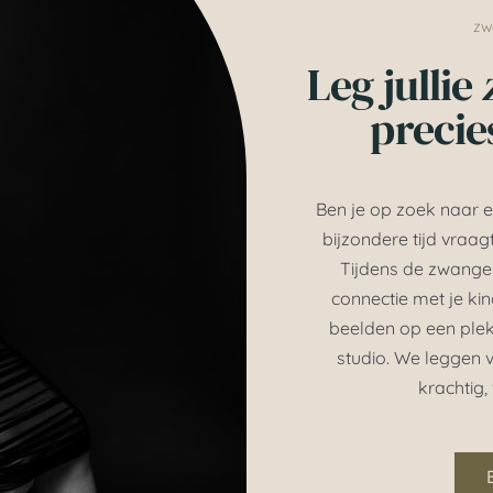
zw
Leg jullie
precies
Ben je op zoek naar 
bijzondere tijd vraagt
Tijdens de zwange
connectie met je ki
beelden op een plek d
studio. We leggen va
krachtig,