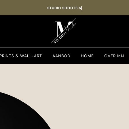
Boek tijdig en plan het in tussen de 30 en 35 weken
PRINTS & WALL-ART
AANBOD
HOME
OVER MIJ