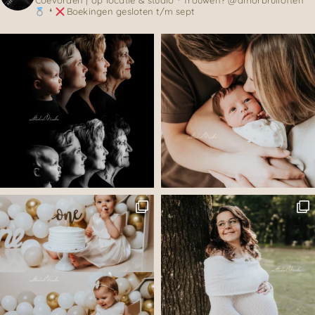
Coevorden | op locatie & studio
❛ Trouwen? @amorbruiloften
❛
Boekingen gesloten t/m sept