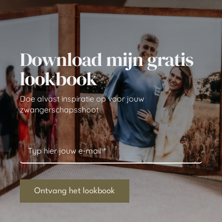
Download mijn gratis
lookbook
Doe alvast inspiratie op voor jouw
zwangerschapsshoot
Ontvang het lookbook