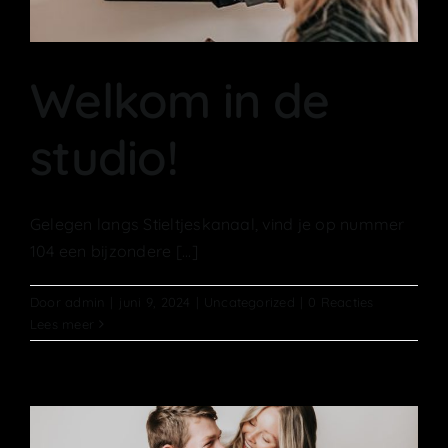
Welkom in de
studio!
Gelegen langs Stieltjeskanaal, vind je op nummer
104 een bijzondere [...]
Door
admin
|
juni 9, 2024
|
Uncategorized
|
0 Reacties
Lees meer