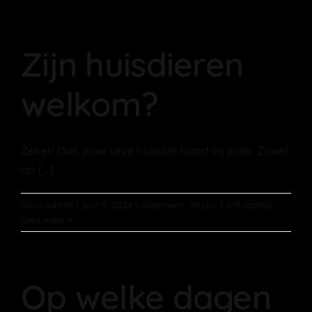
HOME
OVER MIJ
Zijn huisdieren
welkom?
NIEUWS
CONTACT
Zeker! Ook jouw lieve huisdier hoort bij jullie. Zowel
op [...]
Door
admin
|
juni 9, 2024
|
Algemeen
,
Studio
|
0 Reacties
Lees meer
Op welke dagen