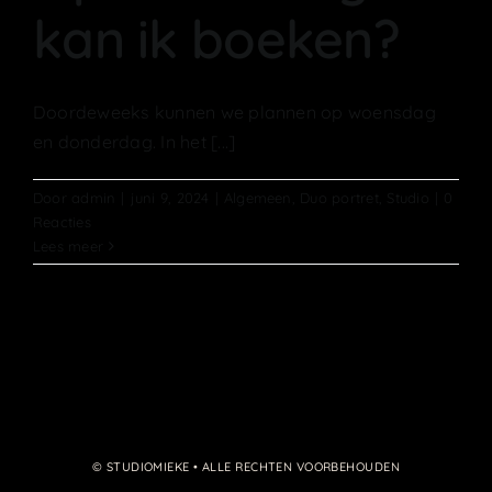
kan ik boeken?
Doordeweeks kunnen we plannen op woensdag
en donderdag. In het [...]
Door
admin
|
juni 9, 2024
|
Algemeen
,
Duo portret
,
Studio
|
0
Reacties
Lees meer
© STUDIOMIEKE • ALLE RECHTEN VOORBEHOUDEN